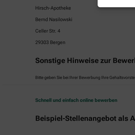
Hirsch-Apotheke
Bernd Nasilowski
Celler Str. 4
29303
Bergen
Sonstige Hinweise zur Bewe
Bitte geben Sie bei Ihrer Bewerbung Ihre Gehaltsvorste
Schnell und einfach online bewerben
Beispiel-Stellenangebot als A