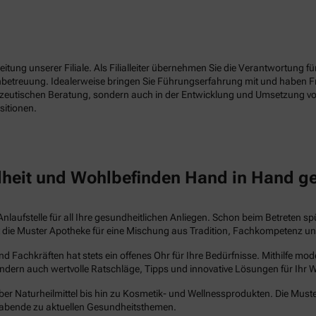
tung unserer Filiale. Als Filialleiter übernehmen Sie die Verantwortung f
enbetreuung. Idealerweise bringen Sie Führungserfahrung mit und haben 
azeutischen Beratung, sondern auch in der Entwicklung und Umsetzung vo
sitionen.
heit und Wohlbefinden Hand in Hand g
Anlaufstelle für all Ihre gesundheitlichen Anliegen. Schon beim Betreten s
steht die Muster Apotheke für eine Mischung aus Tradition, Fachkompetenz 
Fachkräften hat stets ein offenes Ohr für Ihre Bedürfnisse. Mithilfe mo
ndern auch wertvolle Ratschläge, Tipps und innovative Lösungen für Ihr 
ber Naturheilmittel bis hin zu Kosmetik- und Wellnessprodukten. Die Muste
abende zu aktuellen Gesundheitsthemen.