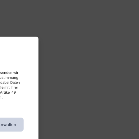
erwenden wir
 Zustimmung
 dabei Daten
e mit Ihrer
Artikel 49
n.
erwalten