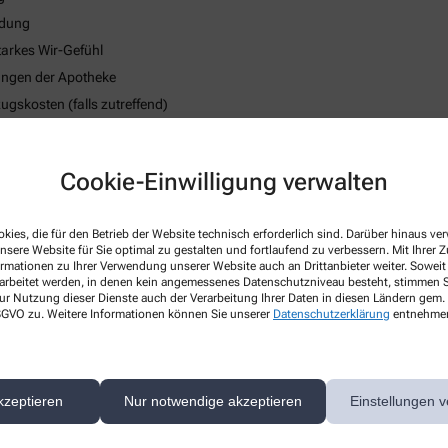
ndung
tarkes Wir-Gefühl
tungen der Apotheke
skosten (falls zutreffend)
strategie
 des körperlichen Wohlbefindens
Cookie-Einwilligung verwalten
kies, die für den Betrieb der Website technisch erforderlich sind. Darüber hinaus v
nsere Website für Sie optimal zu gestalten und fortlaufend zu verbessern. Mit Ihrer
ormationen zu Ihrer Verwendung unserer Website auch an Drittanbieter weiter. Soweit
rarbeitet werden, in denen kein angemessenes Datenschutzniveau besteht, stimmen Si
ur Nutzung dieser Dienste auch der Verarbeitung Ihrer Daten in diesen Ländern gem. 
 DSGVO zu. Weitere Informationen können Sie unserer
Datenschutzerklärung
entnehme
kzeptieren
Nur notwendige akzeptieren
Einstellungen v