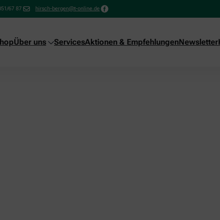
051/67 87
hirsch-bergen@t-online.de
shop
Über uns
Services
Aktionen & Empfehlungen
Newsletter