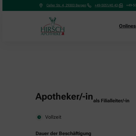
Celler Str. 4
,
29303
Bergen
+49-5051/45 43
+49-5
Online
Apotheker/-in
als Filialleiter/-in
Vollzeit
Dauer der Beschäftigung