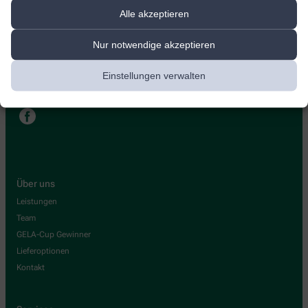
Hirsch-Apotheke
Alle akzeptieren
Celler Str. 4
,
29303
Bergen
Nur notwendige akzeptieren
+49-5051/45 43
Einstellungen verwalten
+49-5051/67 87
hirsch-bergen@t-online.de
Über uns
Leistungen
Team
GELA-Cup Gewinner
Lieferoptionen
Kontakt