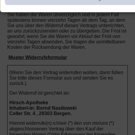
berechnet.
Sie haben die Waren unverzüglich und in jedem Fall
spätestens binnen vierzehn Tagen ab dem Tag, an dem
Sie uns über den Widerruf dieses Vertrags unterrichten,
an uns zurückzusenden oder zu übergeben. Die Frist ist
gewahrt, wenn Sie die Waren vor Ablauf der Frist von
vierzehn Tagen absenden.
Sie tragen die unmittelbaren
Kosten der Rücksendung der Waren.
Muster Widerrufsformular
(Wenn Sie den Vertrag widerrufen wollen, dann füllen
Sie bitte dieses Formular aus und senden Sie es
zurück.)
Der Widerruf ist gerichtet an:
Hirsch-Apotheke
Inhaber/-in: Bernd Nasilowski
Celler Str. 4 , 29303 Bergen.
Hiermit widerrufe(n) ich/wir (*) den von mir/uns (*)
abgeschlossenen Vertrag über den Kauf der
folgenden Waren (*)/die Erbringung der folgenden