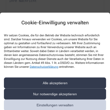
Cookie-Einwilligung verwalten
* Bitte füllen Sie die Pflichtfelder aus
Wir setzen Cookies, die für den Betrieb der Website technisch erforderlich
sind. Darüber hinaus verwenden wir Cookies, um unsere Website für Sie
Ich erkläre mich damit einverstanden, dass die von mir angegebenen
optimal zu gestalten und fortlaufend zu verbessern. Mit Ihrer Zustimmung
Daten elektronisch erfasst und gespeichert und meine Daten an die
geben wir Informationen zu Ihrer Verwendung unserer Website auch an
von mir ausgesuchte Apotheke übergeben werden. Rechtsgrundlage
Drittanbieter weiter. Soweit dabei Daten in Ländern verarbeitet werden, in
der Verarbeitung ist Art. 6 Abs. 1 lit. a DS-GVO. Die Einwilligung kann
denen kein angemessenes Datenschutzniveau besteht, stimmen Sie mit Ihrer
Einwilligung zur Nutzung dieser Dienste auch der Verarbeitung Ihrer Daten in
jederzeit widerrufen werden, z.B. per E-Mail an
hirsch-bergen@t-
diesen Ländern gem. Artikel 49 Abs. 1 lit. a DSGVO zu. Weitere Informationen
online.de
.
können Sie unserer
Datenschutzerklärung
entnehmen.
Ihre Daten werden ausschließlich zur Bearbeitung Ihrer Anfrage
verwendet. Weitere Informationen zum Datenschutz finden Sie unter
folgendem Link:
Datenschutz
.
Alle akzeptieren
Sind Sie ein Mensch? Dann wählen Sie bitte
das Auto
Nur notwendige akzeptieren
Einstellungen verwalten