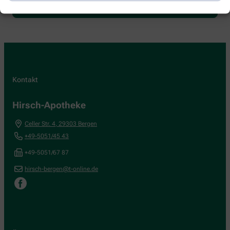
Kontakt
Hirsch-Apotheke
Celler Str. 4
,
29303
Bergen
+49-5051/45 43
+49-5051/67 87
hirsch-bergen@t-online.de