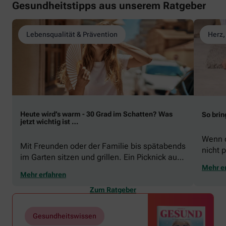
Gesundheitstipps aus unserem Ratgeber
Lebensqualität & Prävention
Herz,
Heute wird’s warm - 30 Grad im Schatten? Was
So brin
jetzt wichtig ist …
Wenn d
Mit Freunden oder der Familie bis spätabends
nicht p
im Garten sitzen und grillen. Ein Picknick auf
zeigen
der Stadtparkwiese. Mit dem Paddelboot über
Mehr e
welche
Mehr erfahren
den See gleiten oder eine Radtour durch die
Schwu
blühende Landschaft unternehmen … Der
Zum Ratgeber
Sommer beschert uns viele Glücksmomente.
Doch manchmal macht er uns auch ganz
Gesundheitswissen
schön zu schaffen. Wenn die Temperaturen