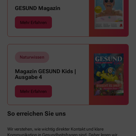
tagsüber auf mehr als 30 Grad klettern und
GESUND Magazin
uns warme Tropennächte den Schlaf rauben,
sehnen wir uns oft nach einem erfrischenden
Mehr Erfahren
Regenschauer und Abkühlung.
Naturwissen
Magazin GESUND Kids |
Ausgabe 4
Mehr Erfahren
So erreichen Sie uns
Wir verstehen, wie wichtig direkter Kontakt und klare
Kommunikation in Gesundheitsfragen sind. Daher legen wir