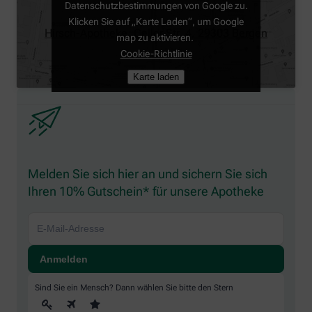
Datenschutzbestimmungen von Google zu.
Klicken Sie auf „Karte Laden“, um Google
Hirsch-Apotheke, Celler Str. 4, 29303 Bergen
map zu aktivieren.
Cookie-Richtlinie
Karte laden
Melden Sie sich hier an und sichern Sie sich
Ihren 10% Gutschein* für unsere Apotheke
Sind Sie ein Mensch? Dann wählen Sie bitte
den Stern