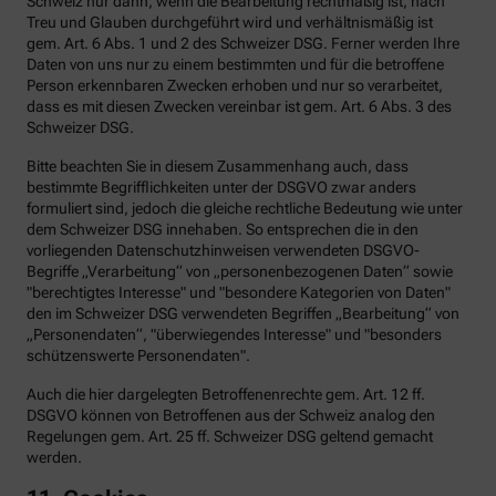
Schweiz nur dann, wenn die Bearbeitung rechtmäßig ist, nach
Treu und Glauben durchgeführt wird und verhältnismäßig ist
gem. Art. 6 Abs. 1 und 2 des Schweizer DSG. Ferner werden Ihre
Daten von uns nur zu einem bestimmten und für die betroffene
Person erkennbaren Zwecken erhoben und nur so verarbeitet,
dass es mit diesen Zwecken vereinbar ist gem. Art. 6 Abs. 3 des
Schweizer DSG.
Bitte beachten Sie in diesem Zusammenhang auch, dass
bestimmte Begrifflichkeiten unter der DSGVO zwar anders
formuliert sind, jedoch die gleiche rechtliche Bedeutung wie unter
dem Schweizer DSG innehaben. So entsprechen die in den
vorliegenden Datenschutzhinweisen verwendeten DSGVO-
Begriffe „Verarbeitung“ von „personenbezogenen Daten“ sowie
"berechtigtes Interesse" und "besondere Kategorien von Daten"
den im Schweizer DSG verwendeten Begriffen „Bearbeitung“ von
„Personendaten“, "überwiegendes Interesse" und "besonders
schützenswerte Personendaten".
Auch die hier dargelegten Betroffenenrechte gem. Art. 12 ff.
DSGVO können von Betroffenen aus der Schweiz analog den
Regelungen gem. Art. 25 ff. Schweizer DSG geltend gemacht
werden.