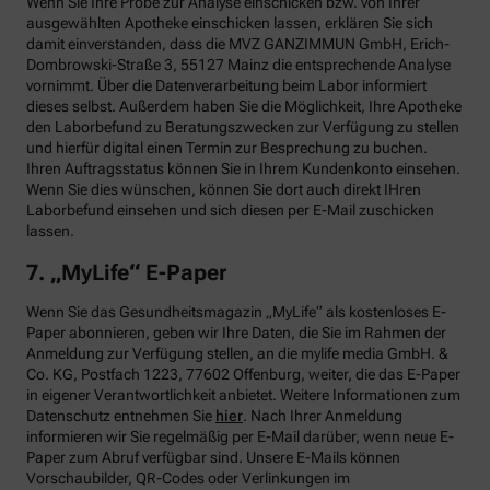
Wenn Sie Ihre Probe zur Analyse einschicken bzw. von Ihrer
ausgewählten Apotheke einschicken lassen, erklären Sie sich
damit einverstanden, dass die MVZ GANZIMMUN GmbH, Erich-
Dombrowski-Straße 3, 55127 Mainz die entsprechende Analyse
vornimmt. Über die Datenverarbeitung beim Labor informiert
dieses selbst. Außerdem haben Sie die Möglichkeit, Ihre Apotheke
den Laborbefund zu Beratungszwecken zur Verfügung zu stellen
und hierfür digital einen Termin zur Besprechung zu buchen.
Ihren Auftragsstatus können Sie in Ihrem Kundenkonto einsehen.
Wenn Sie dies wünschen, können Sie dort auch direkt IHren
Laborbefund einsehen und sich diesen per E-Mail zuschicken
lassen.
7. „MyLife“ E-Paper
Wenn Sie das Gesundheitsmagazin „MyLife“ als kostenloses E-
Paper abonnieren, geben wir Ihre Daten, die Sie im Rahmen der
Anmeldung zur Verfügung stellen, an die mylife media GmbH. &
Co. KG, Postfach 1223, 77602 Offenburg, weiter, die das E-Paper
in eigener Verantwortlichkeit anbietet. Weitere Informationen zum
Datenschutz entnehmen Sie
hier
. Nach Ihrer Anmeldung
informieren wir Sie regelmäßig per E-Mail darüber, wenn neue E-
Paper zum Abruf verfügbar sind. Unsere E-Mails können
Vorschaubilder, QR-Codes oder Verlinkungen im