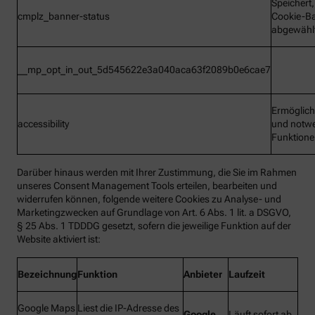
Speichert
cmplz_banner-status
Cookie-B
abgewähl
__mp_opt_in_out_5d545622e3a040aca63f2089b0e6cae7
Ermöglic
accessibility
und notw
Funktion
Darüber hinaus werden mit Ihrer Zustimmung, die Sie im Rahmen
unseres Consent Management Tools erteilen, bearbeiten und
widerrufen können, folgende weitere Cookies zu Analyse- und
Marketingzwecken auf Grundlage von Art. 6 Abs. 1 lit. a DSGVO,
§ 25 Abs. 1 TDDDG gesetzt, sofern die jeweilige Funktion auf der
Website aktiviert ist:
Bezeichnung
Funktion
Anbieter
Laufzeit
Google Maps
Liest die IP-Adresse des
Google
Läuft sofort ab