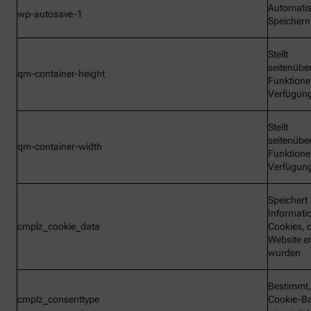
Automati
wp-autosave-1
Speichern
Stellt
seitenübe
qm-container-height
Funktione
Verfügun
Stellt
seitenübe
qm-container-width
Funktione
Verfügun
Speichert
Informati
cmplz_cookie_data
Cookies, d
Website e
wurden
Bestimmt,
cmplz_consenttype
Cookie-B