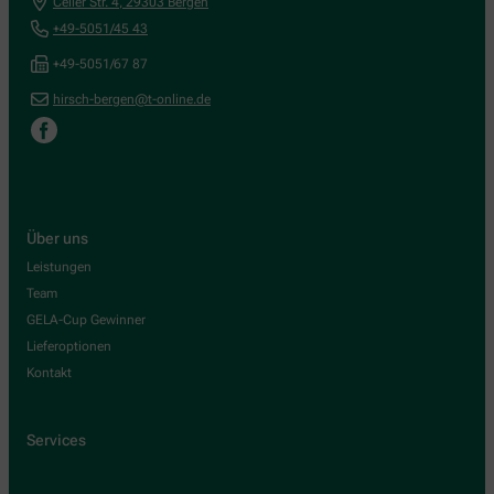
Celler Str. 4
,
29303
Bergen
+49-5051/45 43
+49-5051/67 87
hirsch-bergen@t-online.de
Über uns
Leistungen
Team
GELA-Cup Gewinner
Lieferoptionen
Kontakt
Services