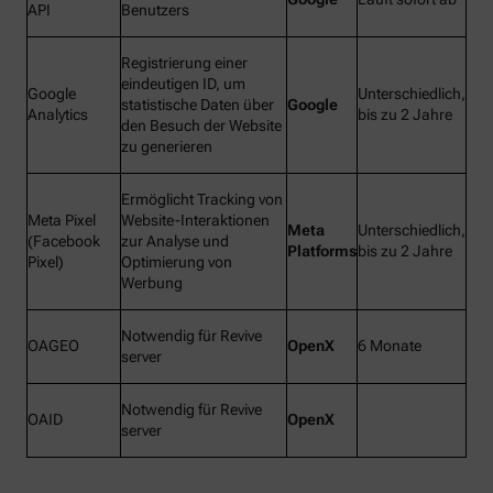
API
Benutzers
Registrierung einer
eindeutigen ID, um
Google
Unterschiedlich,
statistische Daten über
Google
Analytics
bis zu 2 Jahre
den Besuch der Website
zu generieren
Ermöglicht Tracking von
Meta Pixel
Website-Interaktionen
Meta
Unterschiedlich,
(Facebook
zur Analyse und
Platforms
bis zu 2 Jahre
Pixel)
Optimierung von
Werbung
Notwendig für Revive
OAGEO
OpenX
6 Monate
server
Notwendig für Revive
OAID
OpenX
server