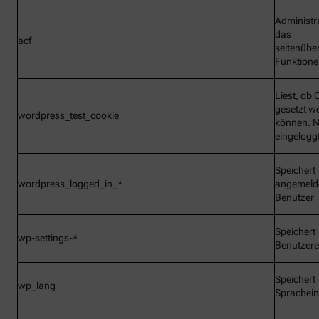
Administr
das
acf
seitenübe
Funktionen
Liest, ob 
gesetzt w
wordpress_test_cookie
können. N
eingelogg
Speichert
wordpress_logged_in_*
angemeld
Benutzer
Speichert
wp-settings-*
Benutzere
Speichert
wp_lang
Sprachein