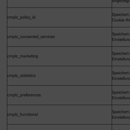
angezeigt
Speichert 
cmplz_policy_id
Cookie-Ric
Speichert 
cmplz_consented_services
Einstellu
Speichert 
cmplz_marketing
Einstellu
Speichert 
cmplz_statistics
Einstellu
Speichert 
cmplz_preferences
Einstellu
Speichert 
cmplz_functional
Einstellu