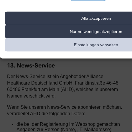
Einsehen der übermittelten Chat-Inhalte ausschließt.
Zur Optimierung
unserer Kundenk
ommunikation und zur
Bereitstellung der Kontaktmöglichkeiten nutzen wir den Dienst
Alle akzeptieren
Superchat der SuperX GmbH, Prenzlauer Allee 242, 10405 Berlin.
Superchat agiert als Auftragsverarbeiter gemäß Art. 28 DSGVO.
Nur notwendige akzeptieren
Mit dem Anbieter wurde ein entsprechender Vertrag zur
Auftragsverarbeitung abgeschlossen.
Einstellungen verwalten
Weitere Informationen zur Datenverarbeitung durch Superchat
finden Sie
hier
und
hier
.
13. News-Service
Der News-Service ist ein Angebot der Alliance
Healthcare Deutschland GmbH, Franklinstraße 46-48,
60486 Frankfurt am Main (AHD), welches in unserem
Namen verschickt wird.
Wenn Sie unseren News-Service abonnieren möchten,
verarbeitet AHD die folgenden Daten:
die bei der Registrierung im Webshop gemachten
Angaben zur Person (Name, , E-Mailadresse),