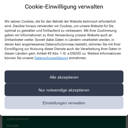
Kontakt
Cookie-Einwilligung verwalten
Hirsch-Apotheke
Wir setzen Cookies, die für den Betrieb der Website technisch erforderlich
sind. Darüber hinaus verwenden wir Cookies, um unsere Website für Sie
Celler Str. 4
,
29303
Bergen
optimal zu gestalten und fortlaufend zu verbessern. Mit Ihrer Zustimmung
geben wir Informationen zu Ihrer Verwendung unserer Website auch an
+49-5051/45 43
Drittanbieter weiter. Soweit dabei Daten in Ländern verarbeitet werden, in
denen kein angemessenes Datenschutzniveau besteht, stimmen Sie mit Ihrer
+49-5051/67 87
Einwilligung zur Nutzung dieser Dienste auch der Verarbeitung Ihrer Daten in
diesen Ländern gem. Artikel 49 Abs. 1 lit. a DSGVO zu. Weitere Informationen
hirsch-bergen@t-online.de
können Sie unserer
Datenschutzerklärung
entnehmen.
Alle akzeptieren
Nur notwendige akzeptieren
Über uns
Leistungen
Einstellungen verwalten
Team
GELA-Cup Gewinner
Lieferoptionen
Kontakt