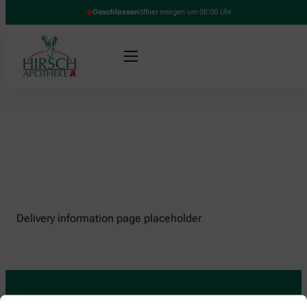
Geschlossen
öffnet morgen um 08:00 Uhr
Delivery information page placeholder