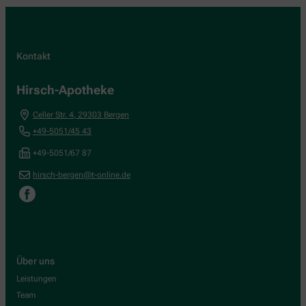
Kontakt
Hirsch-Apotheke
Celler Str. 4
,
29303
Bergen
+49-5051/45 43
+49-5051/67 87
hirsch-bergen@t-online.de
Über uns
Leistungen
Team