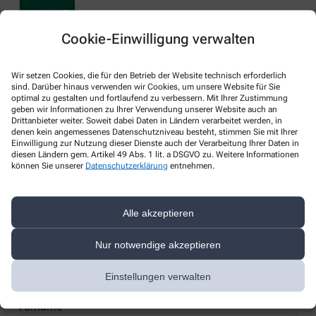
Cookie-Einwilligung verwalten
Nachweis Ihrer Befreiung
Wir setzen Cookies, die für den Betrieb der Website technisch erforderlich
sind. Darüber hinaus verwenden wir Cookies, um unsere Website für Sie
optimal zu gestalten und fortlaufend zu verbessern. Mit Ihrer Zustimmung
geben wir Informationen zu Ihrer Verwendung unserer Website auch an
Wenn Sie einen Ausweis über die Befreiung der gesetzlichen
Drittanbieter weiter. Soweit dabei Daten in Ländern verarbeitet werden, in
Zuzahlung haben, können wir diese Info speichern und Sie
denen kein angemessenes Datenschutzniveau besteht, stimmen Sie mit Ihrer
müssen Ihren Ausweis nicht immer vorzeigen.
Einwilligung zur Nutzung dieser Dienste auch der Verarbeitung Ihrer Daten in
diesen Ländern gem. Artikel 49 Abs. 1 lit. a DSGVO zu. Weitere Informationen
können Sie unserer
Datenschutzerklärung
entnehmen.
Kundenkarte beantragen
Alle akzeptieren
Jetzt schnell und einfach online beantragen und beim nächsten
Besuch bei uns in der Apotheke abholen.
Nur notwendige akzeptieren
Anrede
Einstellungen verwalten
Vorname *