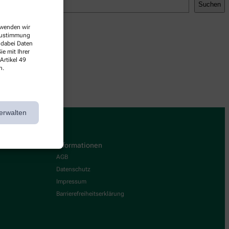
Suchen
erwenden wir
 Zustimmung
 dabei Daten
e mit Ihrer
Artikel 49
n.
erwalten
Informationen
AGB
Datenschutz
Impressum
Barrierefreiheitserklärung