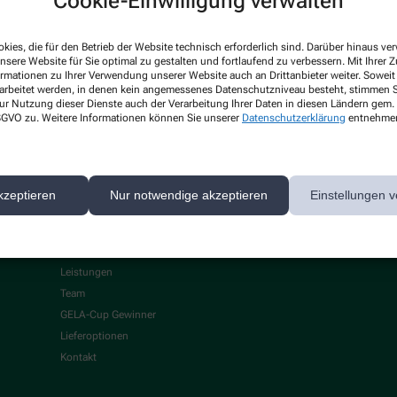
Cookie-Einwilligung verwalten
kies, die für den Betrieb der Website technisch erforderlich sind. Darüber hinaus v
nsere Website für Sie optimal zu gestalten und fortlaufend zu verbessern. Mit Ihrer
ormationen zu Ihrer Verwendung unserer Website auch an Drittanbieter weiter. Soweit
rarbeitet werden, in denen kein angemessenes Datenschutzniveau besteht, stimmen Si
ur Nutzung dieser Dienste auch der Verarbeitung Ihrer Daten in diesen Ländern gem. 
 DSGVO zu. Weitere Informationen können Sie unserer
Datenschutzerklärung
entnehme
kzeptieren
Nur notwendige akzeptieren
Einstellungen v
Über uns
Services
Leistungen
Team
GELA-Cup Gewinner
Lieferoptionen
Kontakt