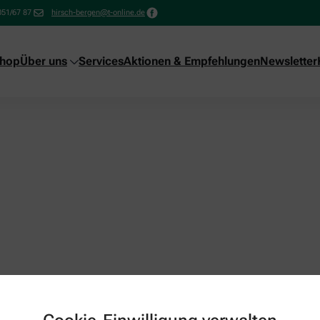
051/67 87
hirsch-bergen@t-online.de
shop
Über uns
Services
Aktionen & Empfehlungen
Newsletter
it or delete it, then start writing!