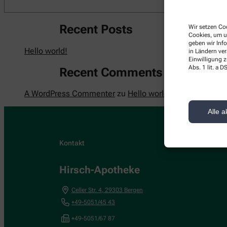
Recent Posts
Wir setzen Coo
Cookies, um u
geben wir Inf
Hello world!
in Ländern ve
Einwilligung z
Abs. 1 lit. a
Recent Comments
A WordPress Commenter
zu
Hello world!
Alle a
Kontakt
Hirsch-Apotheke
Celler Str. 4
,
29303
Bergen
+49-5051/45 43
+49-5051/67 87