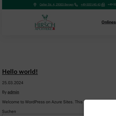
Celler Str. 4
,
29303
Bergen
+49-5051/45 43
+49-5
Online
Hello world!
25.03.2024
By
admin
Welcome to WordPress on Azure Sites. This is your first post. Ed
Suchen