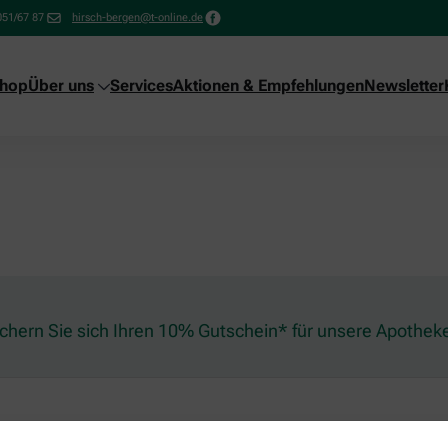
051/67 87
hirsch-bergen@t-online.de
shop
Über uns
Services
Aktionen & Empfehlungen
Newsletter
ichern Sie sich Ihren 10% Gutschein* für unsere Apothek