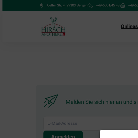
Celler Str. 4
,
29303
Bergen
+49-5051/45 43
+49-5
Online
Melden Sie sich hier an und s