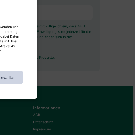
) angeboten wird. Hiermit willige ich ein, dass AHD
erwenden wir
ter Emarsys ein. Die Einwilligung kann jederzeit für die
 Zustimmung
 dabei Daten
ben zur Datenverarbeitung finden sich in der
e mit Ihrer
Artikel 49
n.
lossen rezeptpflichtige Produkte.
erwalten
Informationen
AGB
Datenschutz
Impressum