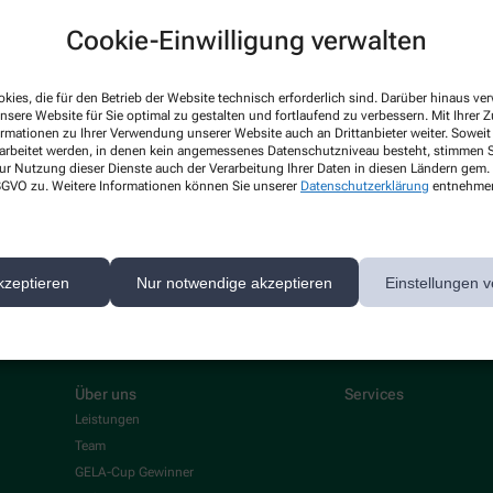
Cookie-Einwilligung verwalten
 News-Service abonnieren, der von der Alliance Healthcare Deutschland GmbH (AHD
kies, die für den Betrieb der Website technisch erforderlich sind. Darüber hinaus v
rarbeitet. AHD setzt für den Versand und die Analyse des Newsletters den Dienstleis
nsere Website für Sie optimal zu gestalten und fortlaufend zu verbessern. Mit Ihrer
ormationen zu Ihrer Verwendung unserer Website auch an Drittanbieter weiter. Soweit
nk in jedem Newsletter). Die sonstigen Kontaktmöglichkeiten dafür und weitere Anga
rarbeitet werden, in denen kein angemessenes Datenschutzniveau besteht, stimmen Si
ur Nutzung dieser Dienste auch der Verarbeitung Ihrer Daten in diesen Ländern gem. 
 DSGVO zu. Weitere Informationen können Sie unserer
Datenschutzerklärung
entnehme
1.12.2026. Mindestbestellwert: 50,00 €. Gültig auf das gesamte Sortiment, ausgesch
kzeptieren
Nur notwendige akzeptieren
Einstellungen v
Über uns
Services
Leistungen
Team
GELA-Cup Gewinner