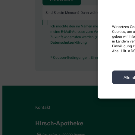
Sind Sie ein Mensch? Dann wählen Sie bitte
das Auto
Ich möchte den im Namen meiner Apotheke versandten
Wir setzen Coo
meine E-Mail-Adresse zum Versand des News-Service ve
Cookies, um u
geben wir Inf
Zukunft widerrufen werden (z.B. über den Abmelde-Li
in Ländern ve
Datenschutzerklärung
Einwilligung z
Abs. 1 lit. a
* Coupon-Bedingungen: Einmalig einlösbar bis zum 3
Alle a
Kontakt
Hirsch-Apotheke